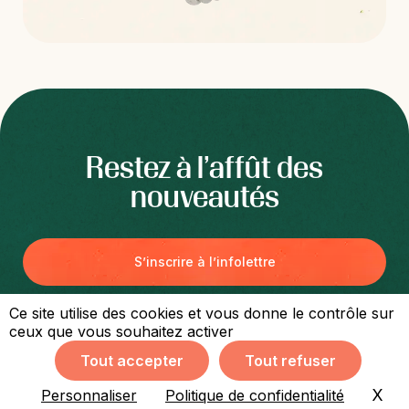
Restez à l’affût des
nouveautés
S’inscrire à l’infolettre
Ce site utilise des cookies et vous donne le contrôle sur
ceux que vous souhaitez activer
Tout accepter
Tout refuser
Accessibilité
Confidentialité
Termes
Sitemap
© CommunAgir - Tous droits réservés 2026 | Conception de site web par
X
Mas
Personnaliser
Politique de confidentialité
TactikMedia