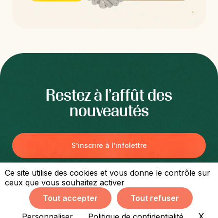
Restez à l’affût des
nouveautés
S’inscrire à l’infolettre
Ce site utilise des cookies et vous donne le contrôle sur
ceux que vous souhaitez activer
Tout accepter
Tout refuser
Accessibilité
Confidentialité
Termes
Sitemap
© CommunAgir - Tous droits réservés 2026 | Conception de site web par
X
Mas
Personnaliser
Politique de confidentialité