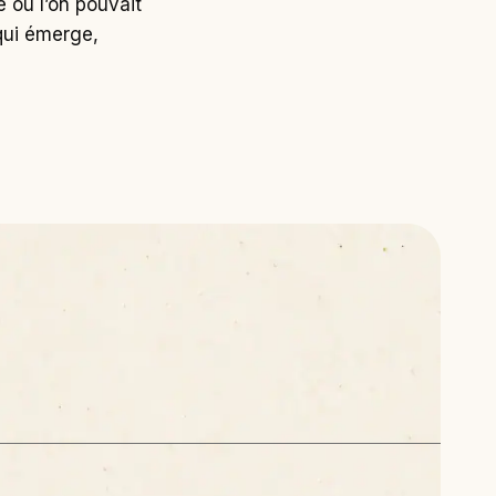
 où l’on pouvait
qui émerge,