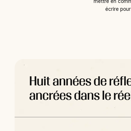
mettre en commu
écrire pou
Huit années de réfl
ancrées dans le rée