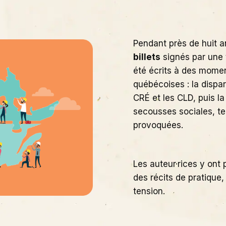
Pendant près de huit a
billets
signés par une t
été écrits à des momen
québécoises : la dispa
CRÉ et les CLD, puis l
secousses sociales, ter
provoquées.
Les auteur·rices y ont 
des récits de pratique
tension.