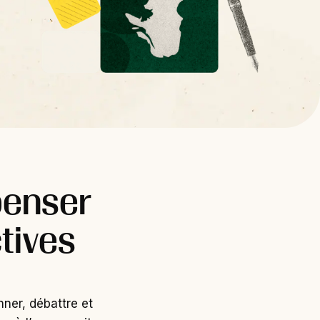
penser
tives
nner, débattre et