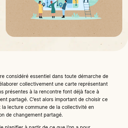
tre considéré essentiel dans toute démarche de
t d’élaborer collectivement une carte représentant
ns présentes à la rencontre font déjà face à
ent partagé. C’est alors important de choisir ce
x la lecture commune de la collectivité en
tion de changement partagé.
e planifier à partir de ce que l’on a pour