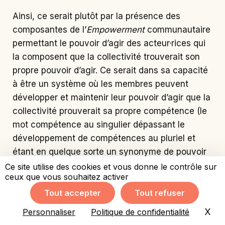
à être un système où les membres peuvent
développer et maintenir leur pouvoir d’agir que la
collectivité prouverait sa propre compétence (le
mot compétence au singulier dépassant le
développement de compétences au pluriel et
étant en quelque sorte un synonyme de pouvoir
d’agir).
L’
Empowerment
communautaire constituerait
ainsi une progression complexe menant de la
relative passivité des membres d’une collectivité
à leur
engagement les un·es par rapport aux
autres
.
Ce site utilise des cookies et vous donne le contrôle sur
ceux que vous souhaitez activer
Source : NINACS, William A. (2002),
T
ypes et
Tout accepter
Tout refuser
processus d’
empowerment
dans les initiatives de
X
Mas
Personnaliser
Politique de confidentialité
développement économique communautaire au