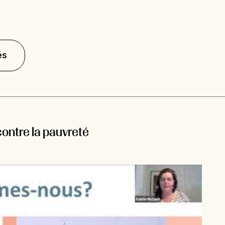
és
 contre la pauvreté